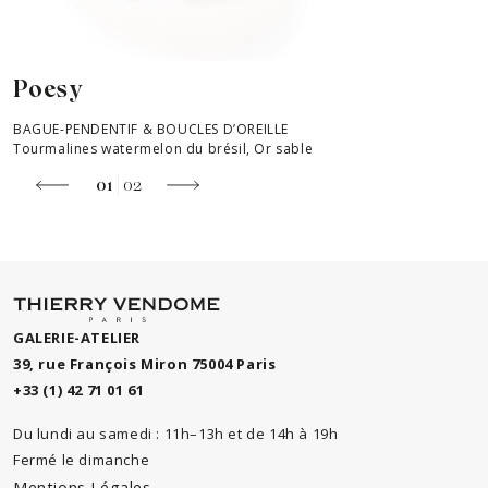
Poesy
BAGUE-PENDENTIF & BOUCLES D’OREILLE
P
Tourmalines watermelon du brésil, Or sable
T
01
02
GALERIE-ATELIER
39, rue François Miron 75004 Paris
+33 (1) 42 71 01 61
Du lundi au samedi : 11h–13h et de 14h à 19h
Fermé le dimanche
Mentions Légales