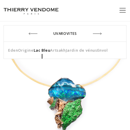
UVAROVITES
Eden
Origine
Lac Bleu
Artsakh
Jardin de vénus
Envol