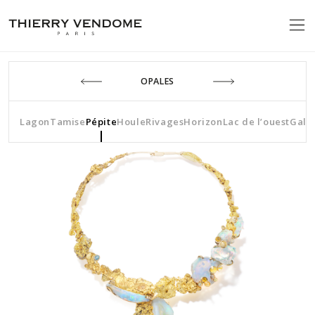
OPALES
Lagon
Tamise
Pépite
Houle
Rivages
Horizon
Lac de l’ouest
Gale