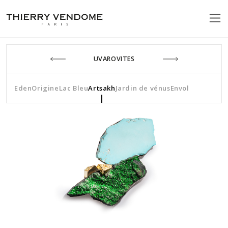
UVAROVITES
Eden
Origine
Lac Bleu
Artsakh
Jardin de vénus
Envol