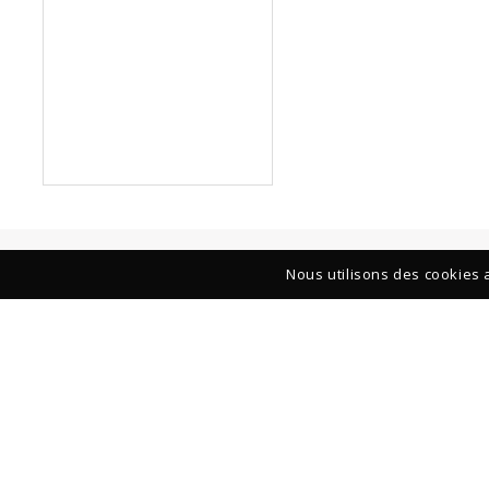
Nous utilisons des cookies a
GALERIE-ATELIER
39, rue François Miron 75004 Paris
+33 (1) 42 71 01 61
Du lundi au samedi : 11h–13h et de 14h à 19h