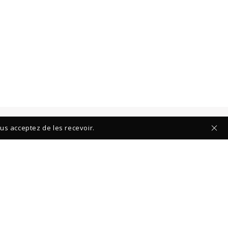
ous acceptez de les recevoir.
ES COLLECTIONS :
SUIVEZ-NOUS :
OK