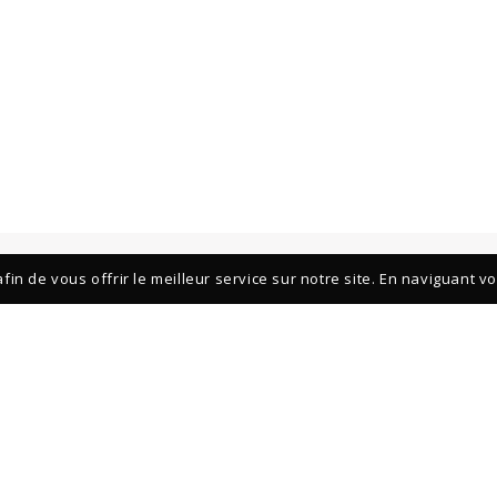
fin de vous offrir le meilleur service sur notre site. En naviguant v
POUR DÉCOUVRIR LES NOUVELL