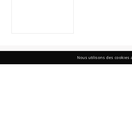
Nous utilisons des cookies a
GALERIE-ATELIER
39, rue François Miron 75004 Paris
+33 (1) 42 71 01 61
Du lundi au samedi : 11h–13h et de 14h à 19h
Fermé le dimanche
Mentions Légales
© 2019 Thierry Vendome