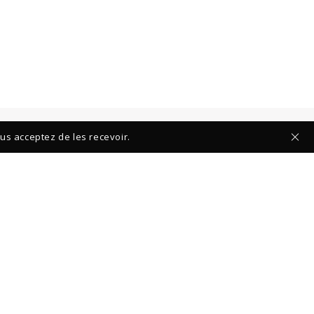
ous acceptez de les recevoir.
ES COLLECTIONS :
SUIVEZ-NOUS :
OK